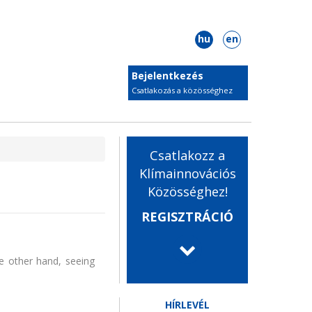
hu
en
Bejelentkezés
Csatlakozás a közösséghez
Csatlakozz a
Klímainnovációs
Közösséghez!
REGISZTRÁCIÓ
he other hand, seeing
HÍRLEVÉL