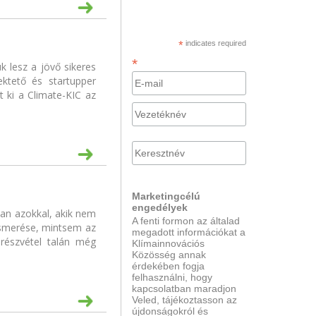
*
indicates required
*
k lesz a jövő sikeres
ektető és startupper
 ki a Climate-KIC az
Marketingcélú
engedélyek
van azokkal, akik nem
A fenti formon az általad
gismerése, mintsem az
megadott információkat a
részvétel talán még
Klímainnovációs
Közösség annak
érdekében fogja
felhasználni, hogy
kapcsolatban maradjon
Veled, tájékoztasson az
újdonságokról és