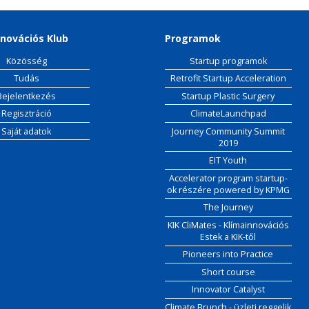
novációs Klub
Programok
Közösség
Startup programok
Tudás
Retrofit Startup Acceleration
Bejelentkezés
Startup Plastic Surgery
Regisztráció
ClimateLaunchpad
Saját adatok
Journey Community Summit
2019
EIT Youth
Accelerator program startup-
ok részére powered by KPMG
The Journey
KIK CliMates - Klímainnovációs
Estek a KIK-től
Pioneers into Practice
Short course
Innovator Catalyst
Climate Brunch - üzleti reggelik