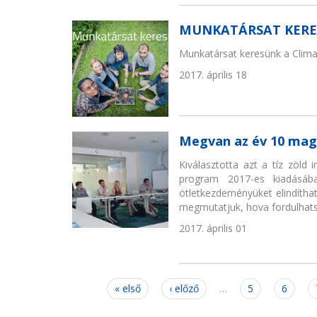
MUNKATÁRSAT KER
Munkatársat keresünk a Clima
2017. április 18
Megvan az év 10 magy
Kiválasztotta azt a tíz zöld
program 2017-es kiadásába
ötletkezdeményüket elindíthatj
megmutatjuk, hova fordulhatsz
2017. április 01
Oldalak
« első
‹ előző
…
5
6