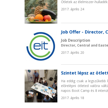
Ötletek az élelmiszer-hullad
2017. április 24
Job Offer - Director,
Job Description
Director, Central and East
2017. április 20
Szintet lépsz az ötl
Ha eddig csak a legszűkebb k
előrelépni ötleted valóra vál
napos Boot Camp és 8 intenzí
2017. április 18