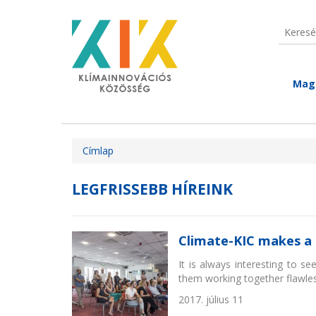
Ugrás a tartalomra
Keresé
Keres
Mag
Jelenlegi hely
Címlap
LEGFRISSEBB HÍREINK
Climate-KIC makes a 
It is always interesting to s
them working together flawles
2017. július 11