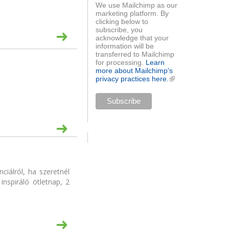
We use Mailchimp as our
marketing platform. By
clicking below to
subscribe, you
acknowledge that your
information will be
transferred to Mailchimp
for processing.
Learn
more about Mailchimp's
privacy practices here.
(külső
hivatkozás)
iálról, ha szeretnél
inspiráló ötletnap, 2