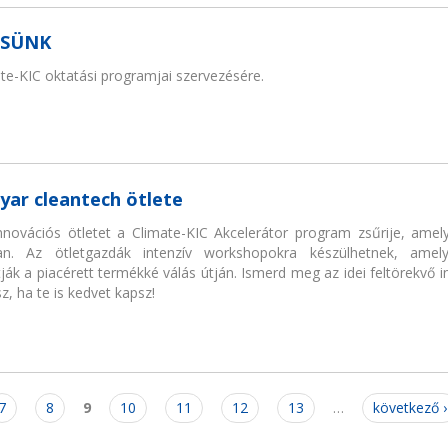
ESÜNK
te-KIC oktatási programjai szervezésére.
ar cleantech ötlete
 innovációs ötletet a Climate-KIC Akcelerátor program zsűrije, ame
n. Az ötletgazdák intenzív workshopokra készülhetnek, amely
ák a piacérett termékké válás útján. Ismerd meg az idei feltörekvő in
, ha te is kedvet kapsz!
7
8
9
10
11
12
13
…
következő ›