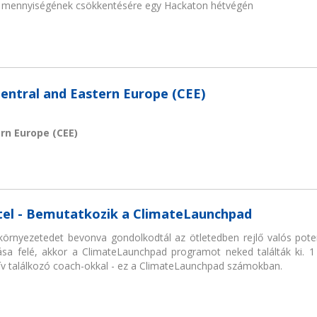
ék mennyiségének csökkentésére egy Hackaton hétvégén
 Central and Eastern Europe (CEE)
ern Europe (CEE)
ettel - Bemutatkozik a ClimateLaunchpad
örnyezetedet bevonva gondolkodtál az ötletedben rejlő valós potenc
tása felé, akkor a ClimateLaunchpad programot neked találták ki. 1 
v találkozó coach-okkal - ez a ClimateLaunchpad számokban.