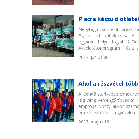
Piacra készülő ötlete
Négytagú zsűri előtt prezentá
#greentech vállalkozása. A 
egyaránt helyet foglalt. A D
Akcelerátor program 1. és 2. 
2017. június 06
Ahol a részvétel több
A leendő start-uppereknek re
ízig-vérig versengő típusok? 
erőpróba vonz, akkor számo
értékesebb, mint a győzelem.
2017. május 18