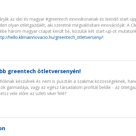
rják az idei év magyar #greentech innovátorainak és leendő start-up
den olyan ötletgazdáét, aki szeretné megvalósítani innovációját. A 
jébe három magyar csapat került be, közülük két start-up-ot mutatunk
ttp://hello.klimainnovacio.hu/greentech_otletverseny/
!
bb greentech ötletversenyén!
lfióknak készülnek és nem is pusztán a szakmai közösségeknek, han
tók garmadája, vagy az egész társadalom profitál belőle - az ötletga
tsz vele előre az üzleti siker felé?
on