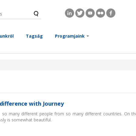
s
és űrlap
unkról
Tagság
Programjaink
difference with Journey
ee so many different people from so many different countries. On t
sly is somewhat beautiful.