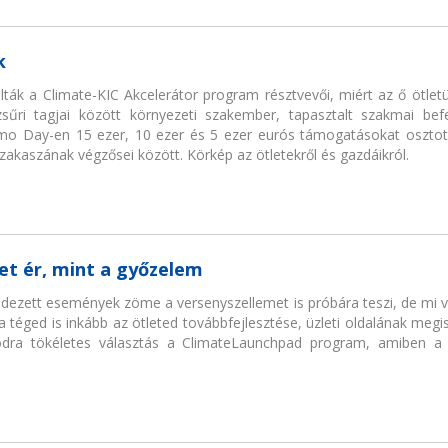
k
lták a Climate-KIC Akcelerátor program résztvevői, miért az ő ötletü
zsűri tagjai között környezeti szakember, tapasztalt szakmai bef
emo Day-en 15 ezer, 10 ezer és 5 ezer eurós támogatásokat osztott
szakaszának végzősei között. Körkép az ötletekről és gazdáikról.
et ér, mint a győzelem
ndezett események zöme a versenyszellemet is próbára teszi, de mi 
Ha téged is inkább az ötleted továbbfejlesztése, üzleti oldalának me
dra tökéletes választás a ClimateLaunchpad program, amiben a 