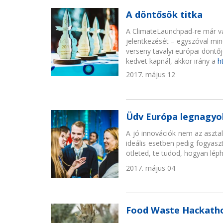
A döntősök titka
A ClimateLaunchpad-re már vá
jelentkezését – egyszóval min
verseny tavalyi európai döntő
kedvet kapnál, akkor irány a
h
2017. május 12
Üdv Európa legnagyo
A jó innovációk nem az aszta
ideális esetben pedig fogyasz
ötleted, te tudod, hogyan léphe
2017. május 04
Food Waste Hackath