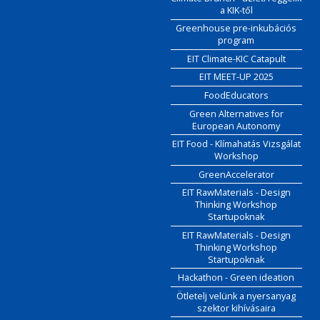
a KIK-től
Greenhouse pre-inkubációs
program
EIT Climate-KIC Catapult
EIT MEET-UP 2025
FoodEducators
Green Alternatives for
European Autonomy
EIT Food - Klímahatás Vizsgálat
Workshop
GreenAccelerator
EIT RawMaterials - Design
Thinking Workshop
Startupoknak
EIT RawMaterials - Design
Thinking Workshop
Startupoknak
Hackathon - Green ideation
Ötletelj velünk a nyersanyag
szektor kihívásaira