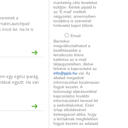
marketing célú leveleket
küldjön. Kérlek pipáld ki
az 'E-mail' melletti
négyzetet, amennyiben
pereinek a
továbbra is szeretnél
ClimateLaunchpad
hírlevelet kapni tőlünk.
 most be. Ha te is
Email
Bármikor
megváltoztathatod a
beállításaidat a
leiratkozás linkre
kattintva az e-mail
lábjegyzetében, illetve
felvéve a kapcsolatot az
info@ppis.hu
-val. Az
em egy egész iparág,
általad megadott
zdával együtt. Ha van
információkat bizalmasan
fogjuk kezelni. A
biztonsági eljárásunkkal
kapcsolatos további
információkért keresd fel
a weboldalunkat. Ezen
űrlap elküldésével
beleegyezel abba, hogy
a leírtaknak megfelelően
fogjuk kezelni az adataid.