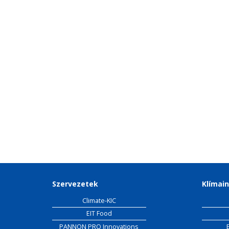
Szervezetek
Klímain
Climate-KIC
EIT Food
PANNON PRO Innovations