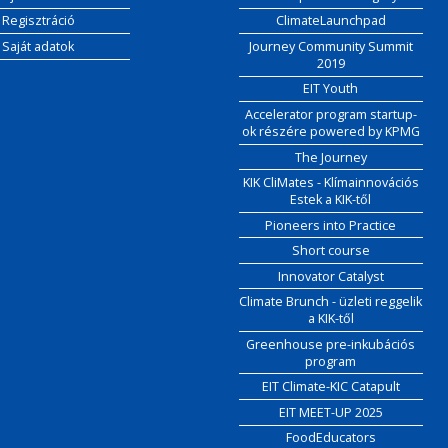
Regisztráció
ClimateLaunchpad
Saját adatok
Journey Community Summit
2019
EIT Youth
Accelerator program startup-
ok részére powered by KPMG
The Journey
KIK CliMates - Klímainnovációs
Estek a KIK-től
Pioneers into Practice
Short course
Innovator Catalyst
Climate Brunch - üzleti reggelik
a KIK-től
Greenhouse pre-inkubációs
program
EIT Climate-KIC Catapult
EIT MEET-UP 2025
FoodEducators