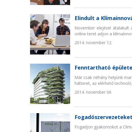
Elindult a Klímainnov
November elejével átalakult 
online teret adjon a klímainno
2014. november 12
Fenntartható épülete
Már csak néhány helyünk marad
hátteret, az elérhető technol
2014. november 06
Fogadószervezeteke
Fogadjon gyakornokot a Clima