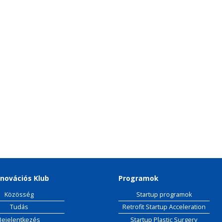
novációs Klub
Programok
Közösség
Startup programok
Tudás
Retrofit Startup Acceleration
Bejelentkezés
Startup Plastic Surgery