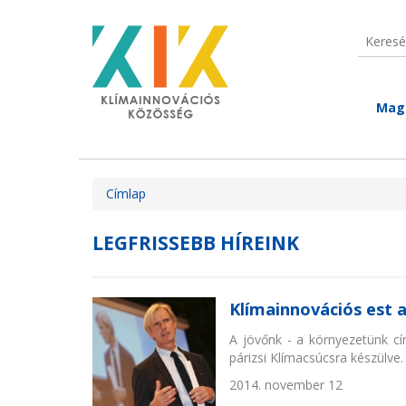
Ugrás a tartalomra
Keresé
Keres
Mag
Jelenlegi hely
Címlap
LEGFRISSEBB HÍREINK
Klímainnovációs est 
A jövőnk - a környezetünk cí
párizsi Klímacsúcsra készülve.
2014. november 12