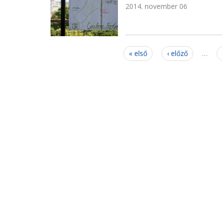
2014. november 06
Oldalak
« első
‹ előző
…