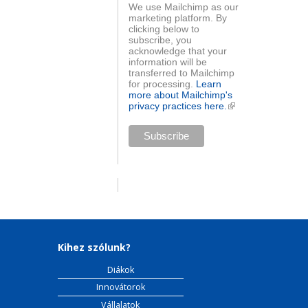
We use Mailchimp as our
marketing platform. By
clicking below to
subscribe, you
acknowledge that your
information will be
transferred to Mailchimp
for processing.
Learn
more about Mailchimp's
privacy practices here.
(külső
hivatkozás)
Kihez szólunk?
Diákok
Innovátorok
Vállalatok