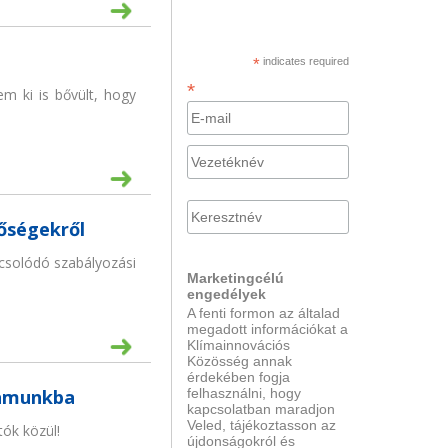
*
indicates required
*
m ki is bővült, hogy
tőségekről
pcsolódó szabályozási
Marketingcélú
engedélyek
A fenti formon az általad
megadott információkat a
Klímainnovációs
Közösség annak
érdekében fogja
felhasználni, hogy
ramunkba
kapcsolatban maradjon
Veled, tájékoztasson az
ók közül!
újdonságokról és