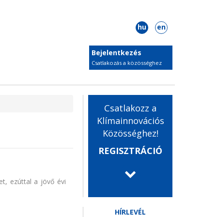
hu
en
Bejelentkezés
Csatlakozás a közösséghez
Csatlakozz a
Klímainnovációs
Közösséghez!
REGISZTRÁCIÓ
, ezúttal a jövő évi
HÍRLEVÉL