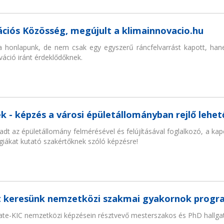
ációs Közösség, megújult a klimainnovacio.hu
a honlapunk, de nem csak egy egyszerű ráncfelvarrást kapott, hane
váció iránt érdeklődőknek.
k - képzés a városi épületállományban rejlő lehe
t az épületállomány felmérésével és felújításával foglalkozó, a ka
ógiákat kutató szakértőknek szóló képzésre!
t keresünk nemzetközi szakmai gyakornok prog
te-KIC nemzetközi képzésein résztvevő mesterszakos és PhD hallgat