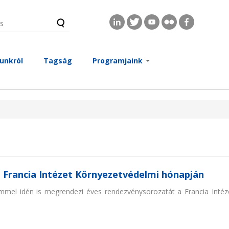
s
és űrlap
unkról
Tagság
Programjaink
a Francia Intézet Környezetvédelmi hónapján
mmel idén is megrendezi éves rendezvénysorozatát a Francia Intézet