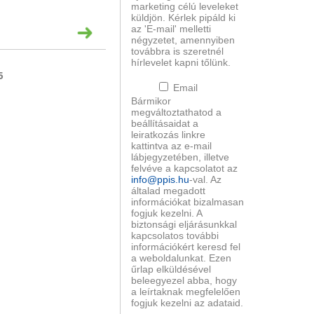
marketing célú leveleket
küldjön. Kérlek pipáld ki
az 'E-mail' melletti
négyzetet, amennyiben
továbbra is szeretnél
hírlevelet kapni tőlünk.
5
Email
Bármikor
megváltoztathatod a
beállításaidat a
leiratkozás linkre
kattintva az e-mail
lábjegyzetében, illetve
felvéve a kapcsolatot az
info@ppis.hu
-val. Az
általad megadott
információkat bizalmasan
fogjuk kezelni. A
biztonsági eljárásunkkal
kapcsolatos további
információkért keresd fel
a weboldalunkat. Ezen
űrlap elküldésével
beleegyezel abba, hogy
a leírtaknak megfelelően
fogjuk kezelni az adataid.