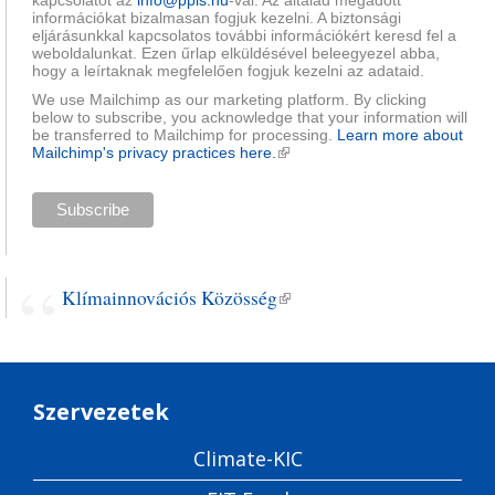
kapcsolatot az
info@ppis.hu
-val. Az általad megadott
információkat bizalmasan fogjuk kezelni. A biztonsági
eljárásunkkal kapcsolatos további információkért keresd fel a
weboldalunkat. Ezen űrlap elküldésével beleegyezel abba,
hogy a leírtaknak megfelelően fogjuk kezelni az adataid.
We use Mailchimp as our marketing platform. By clicking
below to subscribe, you acknowledge that your information will
be transferred to Mailchimp for processing.
Learn more about
Mailchimp's privacy practices here.
(külső hivatkozás)
Klímainnovációs Közösség
(külső hivatkozás)
Szervezetek
Climate-KIC