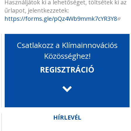
Használjátok ki a lehetőséget, töltsétek ki az
űrlapot, jelentkezzetek:
https://forms.gle/pQz4Wb9mmk7cYR3Y8
(küls
hiva
Csatlakozz a Klímainnovációs
Közösséghez!
REGISZTRÁCIÓ
HÍRLEVÉL