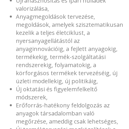
Újrahasznosítás és ipari hulladék
valorizálása,
Anyagmegoldások tervezése,
megoldások, amelyek szisztematikusan
kezelik a teljes életciklust, a
nyersanyagellátástól az
anyaginnovációig, a fejlett anyagokig,
termékekig, termék-szolgáltatási
rendszerekig, folyamatokig, a
körforgásos termékek tervezéséig, új
üzleti modellekig, új politikáig,
Új oktatási és figyelemfelkeltő
módszerek,
Erőforrás-hatékony feldolgozás az
anyagok társadalomban való
megőrzése, ameddig csak lehetséges,