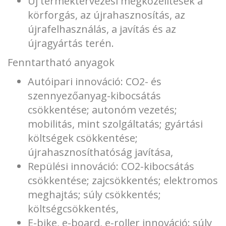
Új terméktervezési megközelítések a
körforgás, az újrahasznosítás, az
újrafelhasználás, a javítás és az
újragyártás terén.
Fenntartható anyagok
Autóipari innováció: CO2- és
szennyezőanyag-kibocsátás
csökkentése; autonóm vezetés;
mobilitás, mint szolgáltatás; gyártási
költségek csökkentése;
újrahasznosíthatóság javítása,
Repülési innováció: CO2-kibocsátás
csökkentése; zajcsökkentés; elektromos
meghajtás; súly csökkentés;
költségcsökkentés,
E-bike, e-board, e-roller innováció: súly