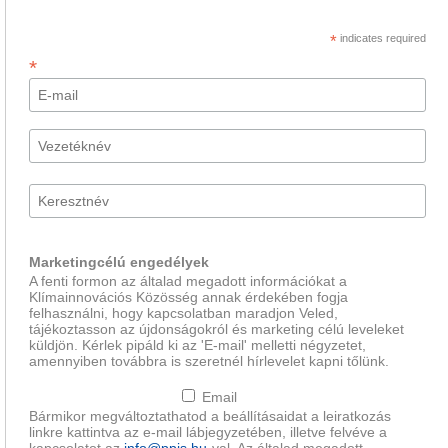
*
indicates required
*
Marketingcélú engedélyek
A fenti formon az általad megadott információkat a
Klímainnovációs Közösség annak érdekében fogja
felhasználni, hogy kapcsolatban maradjon Veled,
tájékoztasson az újdonságokról és marketing célú leveleket
küldjön. Kérlek pipáld ki az 'E-mail' melletti négyzetet,
amennyiben továbbra is szeretnél hírlevelet kapni tőlünk.
Email
Bármikor megváltoztathatod a beállításaidat a leiratkozás
linkre kattintva az e-mail lábjegyzetében, illetve felvéve a