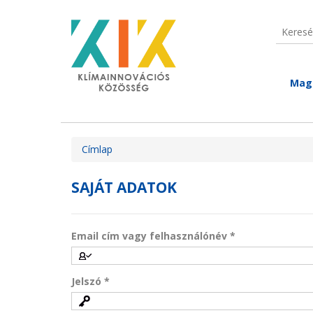
Ugrás a tartalomra
Keresé
Keres
Mag
Jelenlegi hely
Címlap
SAJÁT ADATOK
Email cím vagy felhasználónév
*
Jelszó
*