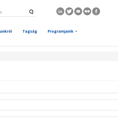
s
és űrlap
unkról
Tagság
Programjaink