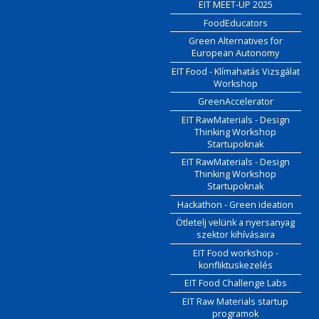
EIT MEET-UP 2025
FoodEducators
Green Alternatives for
European Autonomy
EIT Food - Klímahatás Vizsgálat
Workshop
GreenAccelerator
EIT RawMaterials - Design
Thinking Workshop
Startupoknak
EIT RawMaterials - Design
Thinking Workshop
Startupoknak
Hackathon - Green ideation
Ötletelj velünk a nyersanyag
szektor kihívásaira
EIT Food workshop -
konfliktuskezelés
EIT Food Challenge Labs
EIT Raw Materials startup
programok