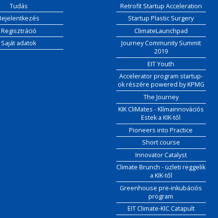
Tudás
Retrofit Startup Acceleration
Bejelentkezés
Startup Plastic Surgery
Regisztráció
ClimateLaunchpad
Saját adatok
Journey Community Summit
2019
EIT Youth
Accelerator program startup-
ok részére powered by KPMG
The Journey
KIK CliMates - Klímainnovációs
Estek a KIK-től
Pioneers into Practice
Short course
Innovator Catalyst
Climate Brunch - üzleti reggelik
a KIK-től
Greenhouse pre-inkubációs
program
EIT Climate-KIC Catapult