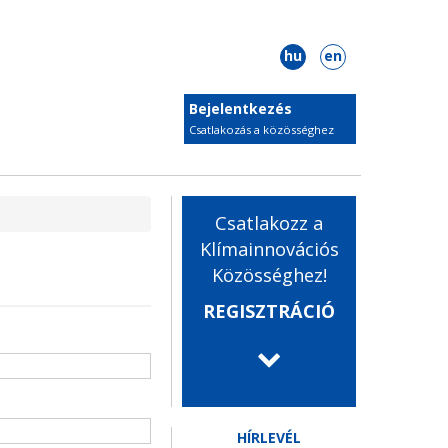
hu
en
Bejelentkezés
Csatlakozás a közösséghez
Csatlakozz a
Klímainnovációs
Közösséghez!
REGISZTRÁCIÓ
HÍRLEVÉL