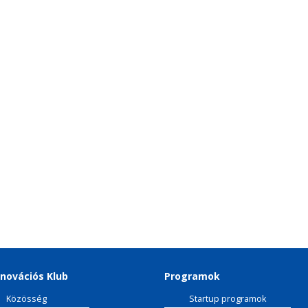
novációs Klub
Programok
Közösség
Startup programok