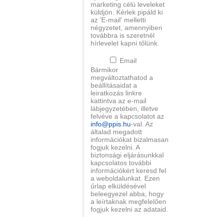
marketing célú leveleket
küldjön. Kérlek pipáld ki
az 'E-mail' melletti
négyzetet, amennyiben
továbbra is szeretnél
hírlevelet kapni tőlünk.
Email
Bármikor
megváltoztathatod a
beállításaidat a
leiratkozás linkre
kattintva az e-mail
lábjegyzetében, illetve
felvéve a kapcsolatot az
info@ppis.hu
-val. Az
általad megadott
információkat bizalmasan
fogjuk kezelni. A
biztonsági eljárásunkkal
kapcsolatos további
információkért keresd fel
a weboldalunkat. Ezen
űrlap elküldésével
beleegyezel abba, hogy
a leírtaknak megfelelően
fogjuk kezelni az adataid.