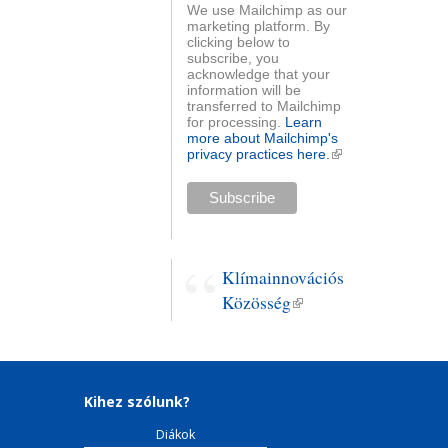
We use Mailchimp as our
marketing platform. By
clicking below to
subscribe, you
acknowledge that your
information will be
transferred to Mailchimp
for processing.
Learn
more about Mailchimp's
privacy practices here.
(külső
hivatkozás)
Klímainnovációs
Közösség
(külső
hivatkozás)
Kihez szólunk?
Diákok