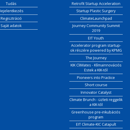
Tudás
Retrofit Startup Acceleration
Bejelentkezés
Startup Plastic Surgery
Regisztráció
ClimateLaunchpad
Saját adatok
Journey Community Summit
2019
EIT Youth
Accelerator program startup-
ok részére powered by KPMG
The Journey
KIK CliMates - Klímainnovációs
Estek a KIK-től
Pioneers into Practice
Short course
Innovator Catalyst
Climate Brunch - üzleti reggelik
a KIK-től
Greenhouse pre-inkubációs
program
EIT Climate-KIC Catapult