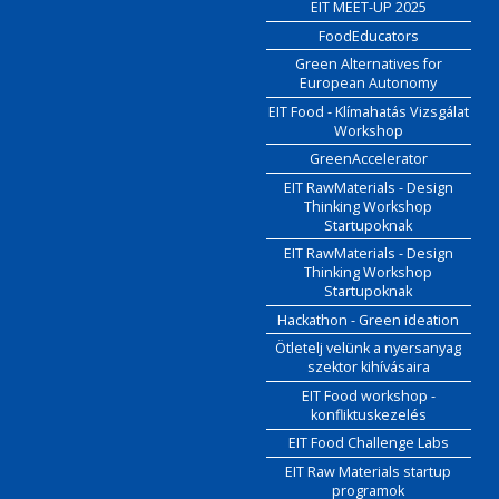
EIT MEET-UP 2025
FoodEducators
Green Alternatives for
European Autonomy
EIT Food - Klímahatás Vizsgálat
Workshop
GreenAccelerator
EIT RawMaterials - Design
Thinking Workshop
Startupoknak
EIT RawMaterials - Design
Thinking Workshop
Startupoknak
Hackathon - Green ideation
Ötletelj velünk a nyersanyag
szektor kihívásaira
EIT Food workshop -
konfliktuskezelés
EIT Food Challenge Labs
EIT Raw Materials startup
programok