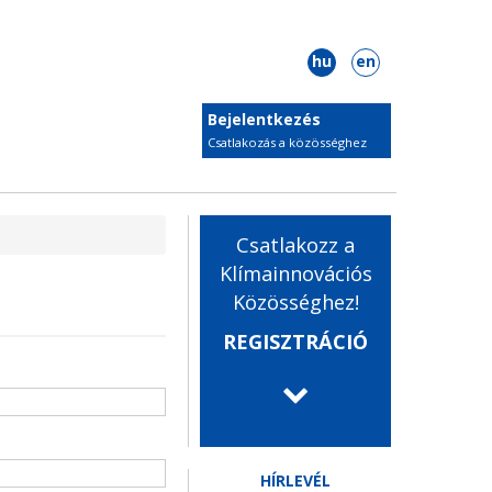
hu
en
Bejelentkezés
Csatlakozás a közösséghez
Csatlakozz a
Klímainnovációs
Közösséghez!
REGISZTRÁCIÓ
HÍRLEVÉL