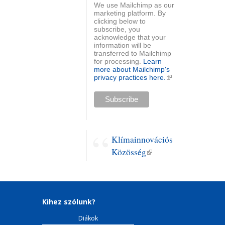
We use Mailchimp as our
marketing platform. By
clicking below to
subscribe, you
acknowledge that your
information will be
transferred to Mailchimp
for processing.
Learn
more about Mailchimp's
privacy practices here.
(külső
hivatkozás)
Klímainnovációs
Közösség
(külső
hivatkozás)
Kihez szólunk?
Diákok