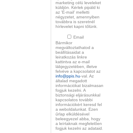
marketing célú leveleket
küldjön. Kérlek pipáld ki
az 'E-mail' melletti
négyzetet, amennyiben
továbbra is szeretnél
hírlevelet kapni tőlünk.
Email
Bármikor
megváltoztathatod a
beállításaidat a
leiratkozás linkre
kattintva az e-mail
lábjegyzetében, illetve
felvéve a kapcsolatot az
info@ppis.hu
-val. Az
általad megadott
információkat bizalmasan
fogjuk kezelni. A
biztonsági eljárásunkkal
kapcsolatos további
információkért keresd fel
a weboldalunkat. Ezen
űrlap elküldésével
beleegyezel abba, hogy
a leírtaknak megfelelően
fogjuk kezelni az adataid.