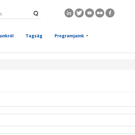
s
és űrlap
unkról
Tagság
Programjaink