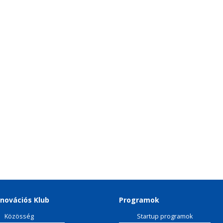
novációs Klub
Programok
Közösség
Startup programok