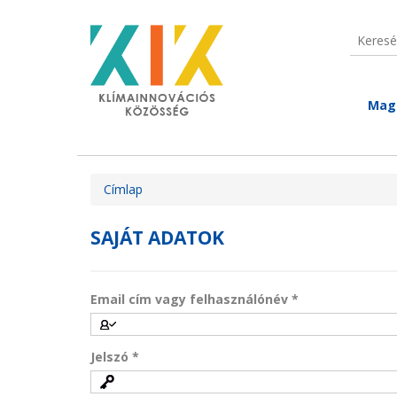
Ugrás a tartalomra
Keresé
Keres
Mag
Jelenlegi hely
Címlap
SAJÁT ADATOK
Email cím vagy felhasználónév
*
Jelszó
*