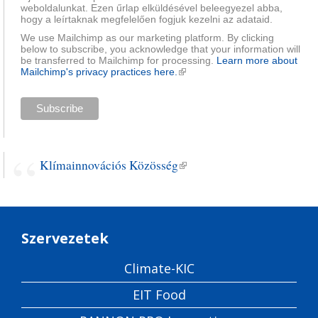
weboldalunkat. Ezen űrlap elküldésével beleegyezel abba,
hogy a leírtaknak megfelelően fogjuk kezelni az adataid.
We use Mailchimp as our marketing platform. By clicking
below to subscribe, you acknowledge that your information will
be transferred to Mailchimp for processing.
Learn more about
Mailchimp's privacy practices here.
(külső hivatkozás)
Klímainnovációs Közösség
(külső hivatkozás)
Szervezetek
Climate-KIC
EIT Food