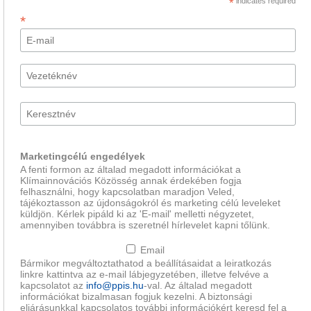
*
indicates required
*
Marketingcélú engedélyek
A fenti formon az általad megadott információkat a
Klímainnovációs Közösség annak érdekében fogja
felhasználni, hogy kapcsolatban maradjon Veled,
tájékoztasson az újdonságokról és marketing célú leveleket
küldjön. Kérlek pipáld ki az 'E-mail' melletti négyzetet,
amennyiben továbbra is szeretnél hírlevelet kapni tőlünk.
Email
Bármikor megváltoztathatod a beállításaidat a leiratkozás
linkre kattintva az e-mail lábjegyzetében, illetve felvéve a
kapcsolatot az
info@ppis.hu
-val. Az általad megadott
információkat bizalmasan fogjuk kezelni. A biztonsági
eljárásunkkal kapcsolatos további információkért keresd fel a