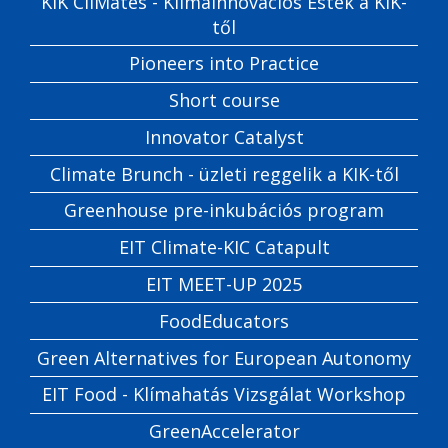
KIK CliMates - Klímainnovációs Estek a KIK-
től
Pioneers into Practice
Short course
Innovator Catalyst
Climate Brunch - üzleti reggelik a KIK-től
Greenhouse pre-inkubációs program
EIT Climate-KIC Catapult
EIT MEET-UP 2025
FoodEducators
Green Alternatives for European Autonomy
EIT Food - Klímahatás Vizsgálat Workshop
GreenAccelerator