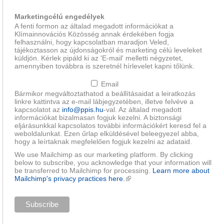
Marketingcélú engedélyek
A fenti formon az általad megadott információkat a
Klímainnovációs Közösség annak érdekében fogja
felhasználni, hogy kapcsolatban maradjon Veled,
tájékoztasson az újdonságokról és marketing célú leveleket
küldjön. Kérlek pipáld ki az 'E-mail' melletti négyzetet,
amennyiben továbbra is szeretnél hírlevelet kapni tőlünk.
Email
Bármikor megváltoztathatod a beállításaidat a leiratkozás
linkre kattintva az e-mail lábjegyzetében, illetve felvéve a
kapcsolatot az
info@ppis.hu
-val. Az általad megadott
információkat bizalmasan fogjuk kezelni. A biztonsági
eljárásunkkal kapcsolatos további információkért keresd fel a
weboldalunkat. Ezen űrlap elküldésével beleegyezel abba,
hogy a leírtaknak megfelelően fogjuk kezelni az adataid.
We use Mailchimp as our marketing platform. By clicking
below to subscribe, you acknowledge that your information will
be transferred to Mailchimp for processing.
Learn more about
Mailchimp's privacy practices here.
(külső hivatkozás)