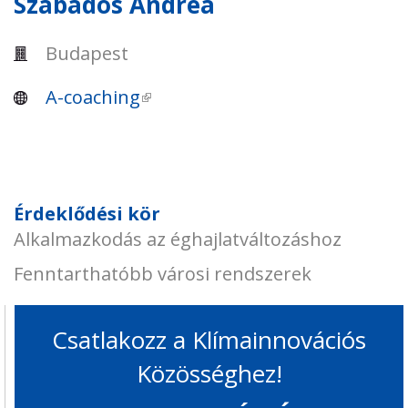
Szabados Andrea
Budapest
A-coaching
(külső hivatkozás)
Érdeklődési kör
Alkalmazkodás az éghajlatváltozáshoz
Fenntarthatóbb városi rendszerek
Csatlakozz a Klímainnovációs
Közösséghez!