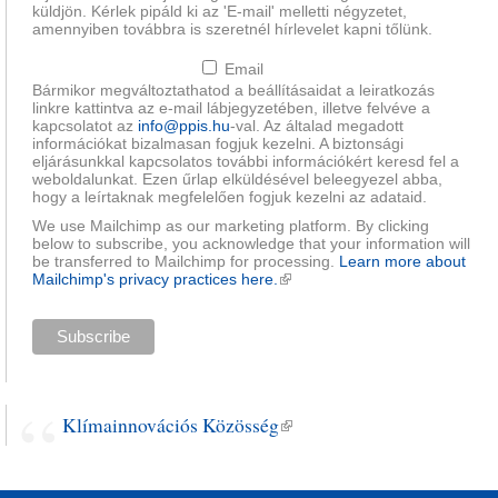
küldjön. Kérlek pipáld ki az 'E-mail' melletti négyzetet,
amennyiben továbbra is szeretnél hírlevelet kapni tőlünk.
Email
Bármikor megváltoztathatod a beállításaidat a leiratkozás
linkre kattintva az e-mail lábjegyzetében, illetve felvéve a
kapcsolatot az
info@ppis.hu
-val. Az általad megadott
információkat bizalmasan fogjuk kezelni. A biztonsági
eljárásunkkal kapcsolatos további információkért keresd fel a
weboldalunkat. Ezen űrlap elküldésével beleegyezel abba,
hogy a leírtaknak megfelelően fogjuk kezelni az adataid.
We use Mailchimp as our marketing platform. By clicking
below to subscribe, you acknowledge that your information will
be transferred to Mailchimp for processing.
Learn more about
Mailchimp's privacy practices here.
(külső hivatkozás)
Klímainnovációs Közösség
(külső hivatkozás)