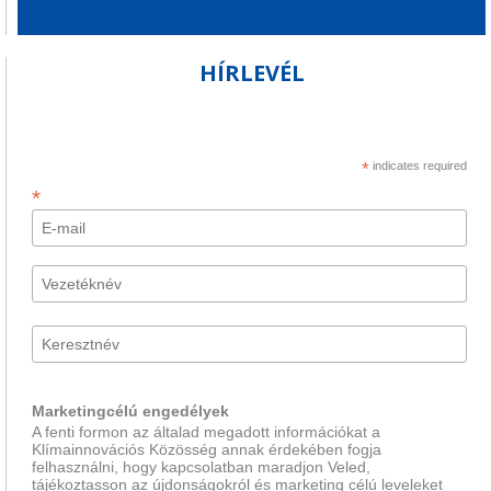
HÍRLEVÉL
*
indicates required
*
Marketingcélú engedélyek
A fenti formon az általad megadott információkat a
Klímainnovációs Közösség annak érdekében fogja
felhasználni, hogy kapcsolatban maradjon Veled,
tájékoztasson az újdonságokról és marketing célú leveleket