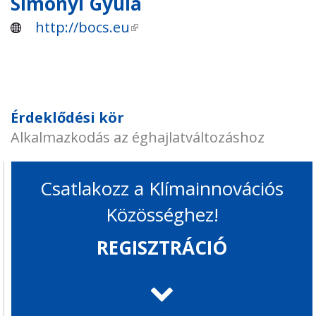
Simonyi Gyula
http://bocs.eu
(külső hivatkozás)
Érdeklődési kör
Alkalmazkodás az éghajlatváltozáshoz
Csatlakozz a Klímainnovációs
Közösséghez!
REGISZTRÁCIÓ