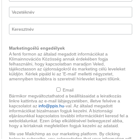
Marketingcélú engedélyek
A fenti formon az általad megadott információkat a
Klímainnovációs Közösség annak érdekében fogja
felhasználni, hogy kapcsolatban maradjon Veled,
tájékoztasson az újdonságokról és marketing célú leveleket
küldjön. Kérlek pipáld ki az 'E-mail' melletti négyzetet,
amennyiben továbbra is szeretnél hírlevelet kapni tőlünk.
Email
Bármikor megváltoztathatod a beállításaidat a leiratkozás
linkre kattintva az e-mail lábjegyzetében, illetve felvéve a
kapcsolatot az
info@ppis.hu
-val. Az általad megadott
információkat bizalmasan fogjuk kezelni. A biztonsági
eljárásunkkal kapcsolatos további információkért keresd fel a
weboldalunkat. Ezen űrlap elküldésével beleegyezel abba,
hogy a leírtaknak megfelelően fogjuk kezelni az adataid.
We use Mailchimp as our marketing platform. By clicking
below to subscribe, you acknowledge that your information will