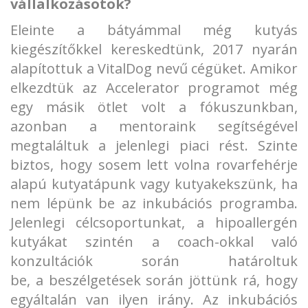
vállalkozásotok?
Eleinte a bátyámmal még kutyás
kiegészítőkkel kereskedtünk, 2017 nyarán
alapítottuk a VitalDog nevű cégüket. Amikor
elkezdtük az Accelerator programot még
egy másik ötlet volt a fókuszunkban,
azonban a mentoraink segítségével
megtaláltuk a jelenlegi piaci rést. Szinte
biztos, hogy sosem lett volna rovarfehérje
alapú kutyatápunk vagy kutyakekszünk, ha
nem lépünk be az inkubációs programba.
Jelenlegi célcsoportunkat, a hipoallergén
kutyákat szintén a coach-okkal való
konzultációk során határoltuk
be, a beszélgetések során jöttünk rá, hogy
egyáltalán van ilyen irány. Az inkubációs