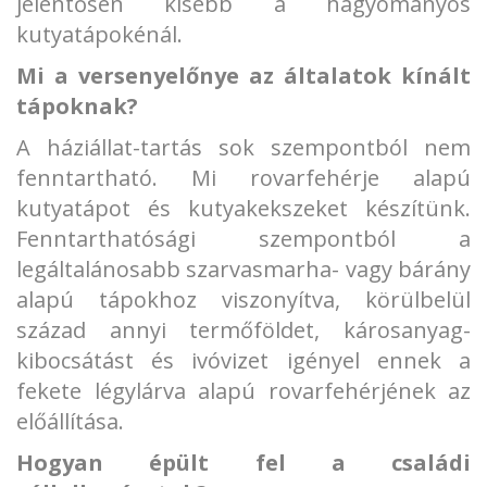
jelentősen kisebb a hagyományos
kutyatápokénál.
Mi a versenyelőnye az általatok kínált
tápoknak?
A háziállat-tartás sok szempontból nem
fenntartható. Mi rovarfehérje alapú
kutyatápot és kutyakekszeket készítünk.
Fenntarthatósági szempontból a
legáltalánosabb szarvasmarha- vagy bárány
alapú tápokhoz viszonyítva, körülbelül
század annyi termőföldet, károsanyag-
kibocsátást és ivóvizet igényel ennek a
fekete légylárva alapú rovarfehérjének az
előállítása.
Hogyan épült fel a családi