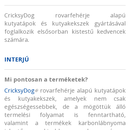
CricksyDog rovarfehérje alapú
kutyatápok és kutyakekszek gyártásával
foglalkozik elsősorban kistestű kedvencek
számára.
INTERJÚ
Mi pontosan a terméketek?
CricksyDog
(külső hivatkozás)
rovarfehérje alapú kutyatápok
és kutyakekszek, amelyek nem csak
egészségessebbek, de a mögöttük álló
termelési folyamat is fenntartható,
valamint a termékek karbonlábnyoma