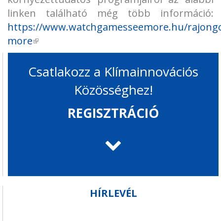
linken található még több információ:
https://www.watchgamesseemore.hu/rajong
more
(külső hivatkozás)
Csatlakozz a Klímainnovációs
Közösséghez!
REGISZTRÁCIÓ
HÍRLEVÉL