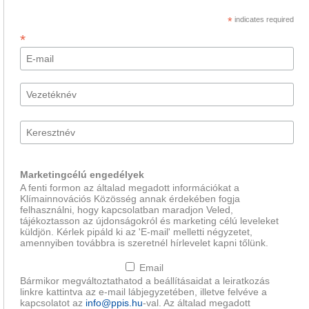
*
indicates required
*
Marketingcélú engedélyek
A fenti formon az általad megadott információkat a
Klímainnovációs Közösség annak érdekében fogja
felhasználni, hogy kapcsolatban maradjon Veled,
tájékoztasson az újdonságokról és marketing célú leveleket
küldjön. Kérlek pipáld ki az 'E-mail' melletti négyzetet,
amennyiben továbbra is szeretnél hírlevelet kapni tőlünk.
Email
Bármikor megváltoztathatod a beállításaidat a leiratkozás
linkre kattintva az e-mail lábjegyzetében, illetve felvéve a
kapcsolatot az
info@ppis.hu
-val. Az általad megadott