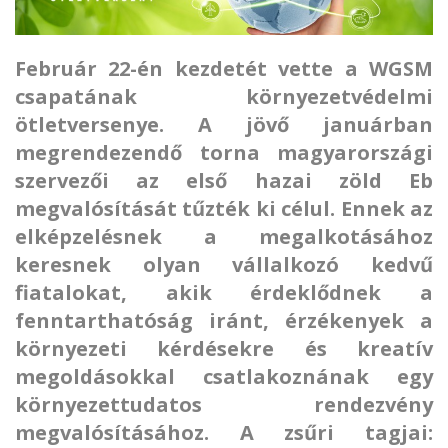
Február 22-én kezdetét vette a WGSM
csapatának környezetvédelmi
ötletversenye. A jövő januárban
megrendezendő torna magyarországi
szervezői az első hazai zöld Eb
megvalósítását tűzték ki célul. Ennek az
elképzelésnek a megalkotásához
keresnek olyan vállalkozó kedvű
fiatalokat, akik érdeklődnek a
fenntarthatóság iránt, érzékenyek a
környezeti kérdésekre és kreatív
megoldásokkal csatlakoznának egy
környezettudatos rendezvény
megvalósításához. A zsűri tagjai: