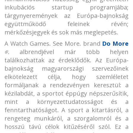
inkubációs startup programjába;
tárgynyeremények az Európa-bajnokság
együttműködő feleinek révén;
mérkőzésjegyek és sok más meglepetés.
A Watch Games. See More. brand
Do More
(külső hivatkozás)
. albrendjével már több helyen
találkozhattak az érdeklődők. Az Európa-
bajnokság magyarországi szervezőinek
elkötelezett célja, hogy szemléletet
formáljanak a rendezvényen keresztül: a
kézilabdát, a sportot éppúgy népszerűsítik,
mint a környezettudatosságot és a
fenntarthatóságot. A sport a kitartásról, a
rengeteg munkáról, a szorgalomról és a
hosszú távú célok kitűzéséről szól. Ez a