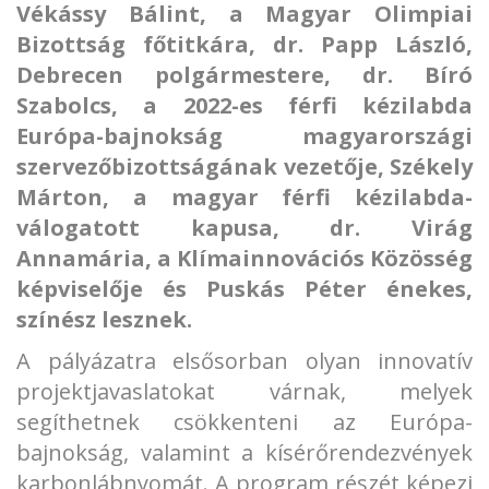
Vékássy Bálint, a Magyar Olimpiai
Bizottság főtitkára, dr. Papp László,
Debrecen polgármestere, dr. Bíró
Szabolcs, a 2022-es férfi kézilabda
Európa-bajnokság magyarországi
szervezőbizottságának vezetője, Székely
Márton, a magyar férfi kézilabda-
válogatott kapusa, dr. Virág
Annamária, a Klímainnovációs Közösség
képviselője és Puskás Péter énekes,
színész lesznek.
A pályázatra elsősorban olyan innovatív
projektjavaslatokat várnak, melyek
segíthetnek csökkenteni az Európa-
bajnokság, valamint a kísérőrendezvények
karbonlábnyomát. A program részét képezi