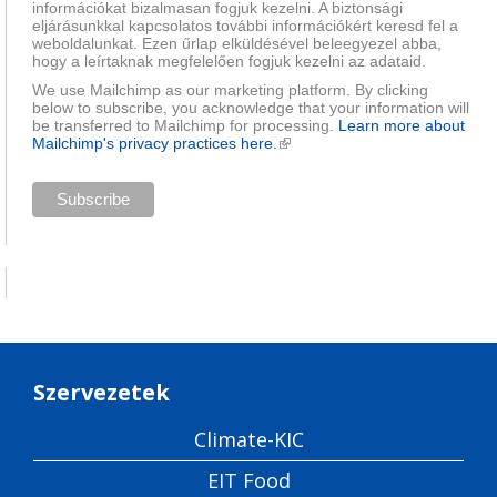
információkat bizalmasan fogjuk kezelni. A biztonsági
eljárásunkkal kapcsolatos további információkért keresd fel a
weboldalunkat. Ezen űrlap elküldésével beleegyezel abba,
hogy a leírtaknak megfelelően fogjuk kezelni az adataid.
We use Mailchimp as our marketing platform. By clicking
below to subscribe, you acknowledge that your information will
be transferred to Mailchimp for processing.
Learn more about
Mailchimp's privacy practices here.
(külső hivatkozás)
Szervezetek
Climate-KIC
EIT Food