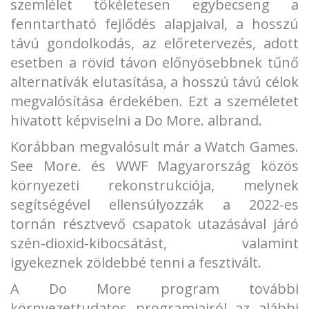
szemlélet tökéletesen egybecseng a
fenntartható fejlődés alapjaival, a hosszú
távú gondolkodás, az előretervezés, adott
esetben a rövid távon előnyösebbnek tűnő
alternatívák elutasítása, a hosszú távú célok
megvalósítása érdekében. Ezt a személetet
hivatott képviselni a Do More. albrand.
Korábban megvalósult már a Watch Games.
See More. és WWF Magyarország közös
környezeti rekonstrukciója, melynek
segítségével ellensúlyozzák a 2022-es
tornán résztvevő csapatok utazásával járó
szén-dioxid-kibocsátást, valamint
igyekeznek zöldebbé tenni a fesztivált.
A Do More program további
környezettudatos programjairól az alábbi