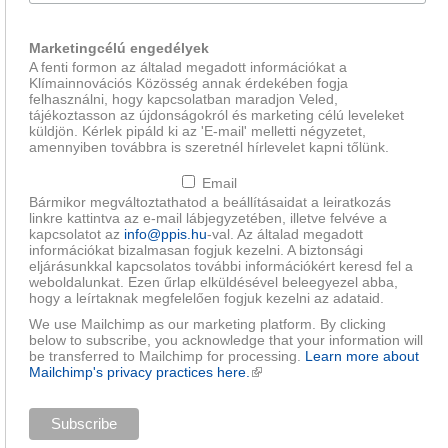
Marketingcélú engedélyek
A fenti formon az általad megadott információkat a
Klímainnovációs Közösség annak érdekében fogja
felhasználni, hogy kapcsolatban maradjon Veled,
tájékoztasson az újdonságokról és marketing célú leveleket
küldjön. Kérlek pipáld ki az 'E-mail' melletti négyzetet,
amennyiben továbbra is szeretnél hírlevelet kapni tőlünk.
Email
Bármikor megváltoztathatod a beállításaidat a leiratkozás
linkre kattintva az e-mail lábjegyzetében, illetve felvéve a
kapcsolatot az
info@ppis.hu
-val. Az általad megadott
információkat bizalmasan fogjuk kezelni. A biztonsági
eljárásunkkal kapcsolatos további információkért keresd fel a
weboldalunkat. Ezen űrlap elküldésével beleegyezel abba,
hogy a leírtaknak megfelelően fogjuk kezelni az adataid.
We use Mailchimp as our marketing platform. By clicking
below to subscribe, you acknowledge that your information will
be transferred to Mailchimp for processing.
Learn more about
Mailchimp's privacy practices here.
(külső hivatkozás)