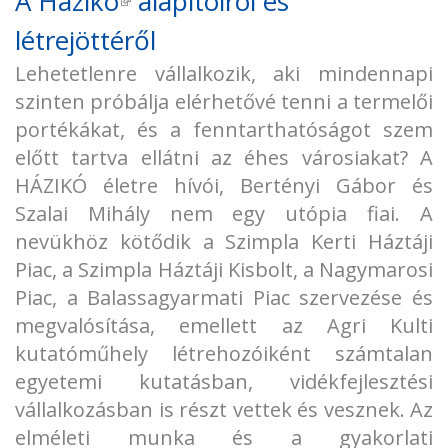
A
Házikó
(külső hivatkozás)
alapítóiról és
létrejöttéről
Lehetetlenre vállalkozik, aki mindennapi
szinten próbálja elérhetővé tenni a termelői
portékákat, és a fenntarthatóságot szem
előtt tartva ellátni az éhes városiakat? A
HÁZIKÓ életre hívói, Bertényi Gábor és
Szalai Mihály nem egy utópia fiai. A
nevükhöz kötődik a Szimpla Kerti Háztáji
Piac, a Szimpla Háztáji Kisbolt, a Nagymarosi
Piac, a Balassagyarmati Piac szervezése és
megvalósítása, emellett az Agri Kulti
kutatóműhely létrehozóiként számtalan
egyetemi kutatásban, vidékfejlesztési
vállalkozásban is részt vettek és vesznek. Az
elméleti munka és a gyakorlati