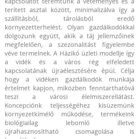
kapcsolatot teremtünk a veteményes és a
terített asztal között, minimalizálva így a
szállításból, tárolásból eredő
környezetterhelést. Olyan gazdálkodókkal
dolgozunk együtt, akik a táj jellemzőinek
megfelelően, a szezonalitást figyelembe
véve termelnek. A Házikó üzleti modellje így
a vidék és a város rég elfeledett
kapcsolatának újraélesztésére épül. Célja
hogy a vidéken gazdálkodók munkája
értelmet kapjon, miközben fenntarthatóvá
teszi a városi élelmiszerellátást.
Koncepciónk teljességéhez kisüzemünk
környezetkímélő működése, termékeink
biológiailag lebomló illetve
újrahasznosítható csomagolása is