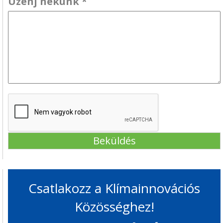
Üzenj nekünk
*
Csatlakozz a Klímainnovációs
Közösséghez!