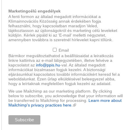
Marketingcélú engedélyek
A fenti formon az általad megadott információkat a
Klímainnovációs Közösség annak érdekében fogja
felhasználni, hogy kapcsolatban maradjon Veled,
tájékoztasson az újdonságokról és marketing célú leveleket
küldjön. Kérlek pipáld ki az 'E-mail' melletti négyzetet,
amennyiben továbbra is szeretnél hírlevelet kapni tőlünk.
Email
Bármikor megváltoztathatod a beállításaidat a leiratkozás
linkre kattintva az e-mail lábjegyzetében, illetve felvéve a
kapcsolatot az
info@ppis.hu
-val. Az általad megadott
információkat bizalmasan fogjuk kezelni. A biztonsági
eljárásunkkal kapcsolatos további információkért keresd fel a
weboldalunkat. Ezen űrlap elküldésével beleegyezel abba,
hogy a leírtaknak megfelelően fogjuk kezelni az adataid.
We use Mailchimp as our marketing platform. By clicking
below to subscribe, you acknowledge that your information will
be transferred to Mailchimp for processing.
Learn more about
Mailchimp's privacy practices here.
(külső hivatkozás)