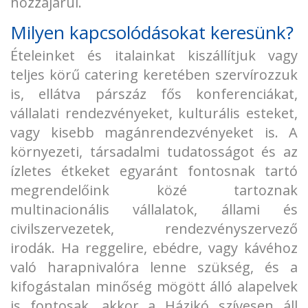
hozzájárul.
Milyen kapcsolódásokat keresünk?
Ételeinket és italainkat kiszállítjuk vagy
teljes körű catering keretében szervírozzuk
is, ellátva párszáz fős konferenciákat,
vállalati rendezvényeket, kulturális esteket,
vagy kisebb magánrendezvényeket is. A
környezeti, társadalmi tudatosságot és az
ízletes étkeket egyaránt fontosnak tartó
megrendelőink közé tartoznak
multinacionális vállalatok, állami és
civilszervezetek, rendezvényszervező
irodák. Ha reggelire, ebédre, vagy kávéhoz
való harapnivalóra lenne szükség, és a
kifogástalan minőség mögött álló alapelvek
is fontosak, akkor a Házikó szívesen áll