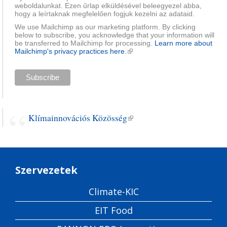
weboldalunkat. Ezen űrlap elküldésével beleegyezel abba,
hogy a leírtaknak megfelelően fogjuk kezelni az adataid.
We use Mailchimp as our marketing platform. By clicking
below to subscribe, you acknowledge that your information will
be transferred to Mailchimp for processing.
Learn more about
Mailchimp's privacy practices here.
(külső hivatkozás)
Klímainnovációs Közösség
(külső hivatkozás)
Szervezetek
Climate-KIC
EIT Food