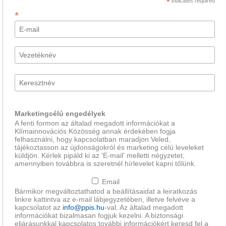
*
indicates required
*
Marketingcélú engedélyek
A fenti formon az általad megadott információkat a
Klímainnovációs Közösség annak érdekében fogja
felhasználni, hogy kapcsolatban maradjon Veled,
tájékoztasson az újdonságokról és marketing célú leveleket
küldjön. Kérlek pipáld ki az 'E-mail' melletti négyzetet,
amennyiben továbbra is szeretnél hírlevelet kapni tőlünk.
Email
Bármikor megváltoztathatod a beállításaidat a leiratkozás
linkre kattintva az e-mail lábjegyzetében, illetve felvéve a
kapcsolatot az
info@ppis.hu
-val. Az általad megadott
információkat bizalmasan fogjuk kezelni. A biztonsági
eljárásunkkal kapcsolatos további információkért keresd fel a