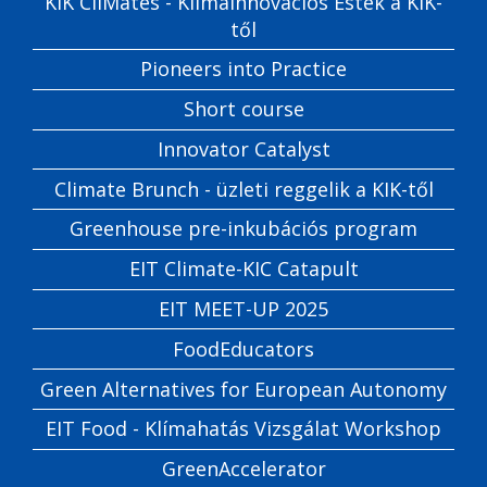
KIK CliMates - Klímainnovációs Estek a KIK-
től
Pioneers into Practice
Short course
Innovator Catalyst
Climate Brunch - üzleti reggelik a KIK-től
Greenhouse pre-inkubációs program
EIT Climate-KIC Catapult
EIT MEET-UP 2025
FoodEducators
Green Alternatives for European Autonomy
EIT Food - Klímahatás Vizsgálat Workshop
GreenAccelerator