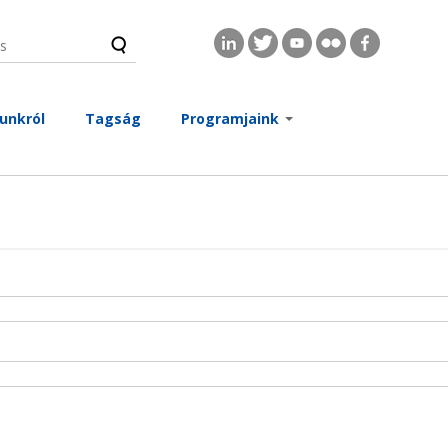
s
és űrlap
unkról
Tagság
Programjaink