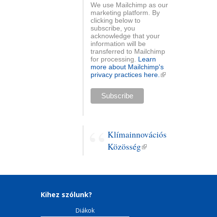
We use Mailchimp as our
marketing platform. By
clicking below to
subscribe, you
acknowledge that your
information will be
transferred to Mailchimp
for processing.
Learn
more about Mailchimp's
privacy practices here.
(külső
hivatkozás)
Klímainnovációs
Közösség
(külső
hivatkozás)
Kihez szólunk?
Diákok