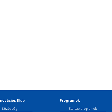
novációs Klub
Programok
Közösség
Startup programok