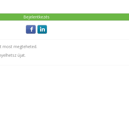
Login with Facebook
Login with LinkedIn
t most megteheted.
yelhetsz újat.