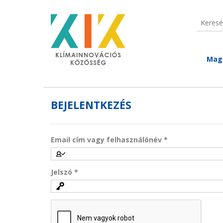
Ugrás a tartalomra
Keresé
Keres
Mag
BEJELENTKEZÉS
Email cím vagy felhasználónév
*
Jelszó
*