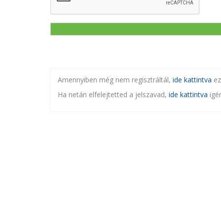
Amennyiben még nem regisztráltál,
ide kattintva
ez
Ha netán elfelejtetted a jelszavad,
ide kattintva
igén