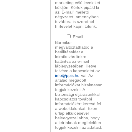
marketing célú leveleket
küldjön. Kérlek pipáld ki
az 'E-mail' melletti
négyzetet, amennyiben
továbbra is szeretnél
hírlevelet kapni tőlünk.
Email
Bármikor
megváltoztathatod a
beállításaidat a
leiratkozás linkre
kattintva az e-mail
lábjegyzetében, illetve
felvéve a kapcsolatot az
info@ppis.hu
-val. Az
általad megadott
információkat bizalmasan
fogjuk kezelni. A
biztonsági eljárásunkkal
kapcsolatos további
információkért keresd fel
a weboldalunkat. Ezen
űrlap elküldésével
beleegyezel abba, hogy
a leírtaknak megfelelően
fogjuk kezelni az adataid.