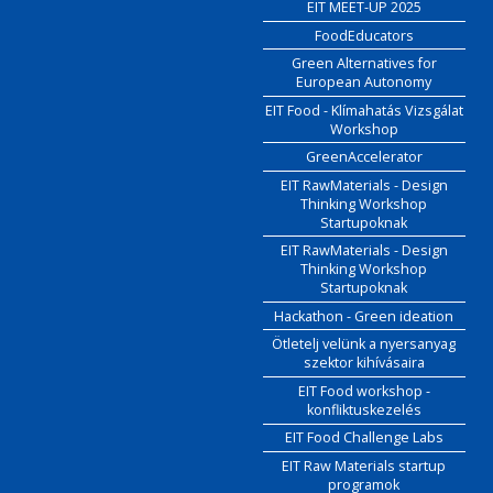
EIT MEET-UP 2025
FoodEducators
Green Alternatives for
European Autonomy
EIT Food - Klímahatás Vizsgálat
Workshop
GreenAccelerator
EIT RawMaterials - Design
Thinking Workshop
Startupoknak
EIT RawMaterials - Design
Thinking Workshop
Startupoknak
Hackathon - Green ideation
Ötletelj velünk a nyersanyag
szektor kihívásaira
EIT Food workshop -
konfliktuskezelés
EIT Food Challenge Labs
EIT Raw Materials startup
programok