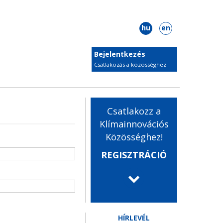
hu
en
Bejelentkezés
Csatlakozás a közösséghez
Csatlakozz a
Klímainnovációs
Közösséghez!
REGISZTRÁCIÓ
HÍRLEVÉL