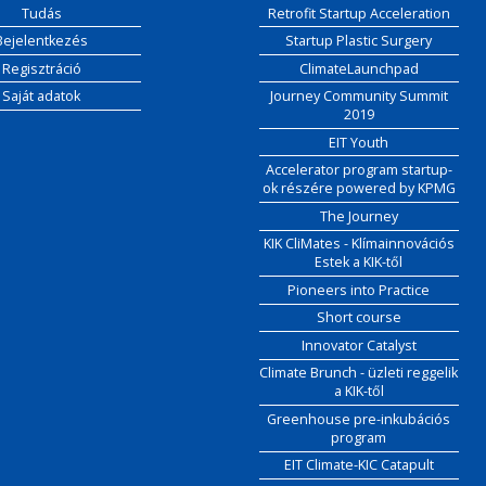
Tudás
Retrofit Startup Acceleration
Bejelentkezés
Startup Plastic Surgery
Regisztráció
ClimateLaunchpad
Saját adatok
Journey Community Summit
2019
EIT Youth
Accelerator program startup-
ok részére powered by KPMG
The Journey
KIK CliMates - Klímainnovációs
Estek a KIK-től
Pioneers into Practice
Short course
Innovator Catalyst
Climate Brunch - üzleti reggelik
a KIK-től
Greenhouse pre-inkubációs
program
EIT Climate-KIC Catapult