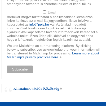
küldjön. Kérlek pipáld ki az 'E-mail' melletti négyzetet,
amennyiben továbbra is szeretnél hírlevelet kapni tőlünk.
Email
Bármikor megváltoztathatod a beállításaidat a leiratkozás
linkre kattintva az e-mail lábjegyzetében, illetve felvéve a
kapcsolatot az
info@ppis.hu
-val. Az általad megadott
információkat bizalmasan fogjuk kezelni. A biztonsági
eljárásunkkal kapcsolatos további információkért keresd fel a
weboldalunkat. Ezen űrlap elküldésével beleegyezel abba,
hogy a leírtaknak megfelelően fogjuk kezelni az adataid.
We use Mailchimp as our marketing platform. By clicking
below to subscribe, you acknowledge that your information will
be transferred to Mailchimp for processing.
Learn more about
Mailchimp's privacy practices here.
(külső hivatkozás)
Klímainnovációs Közösség
(külső hivatkozás)