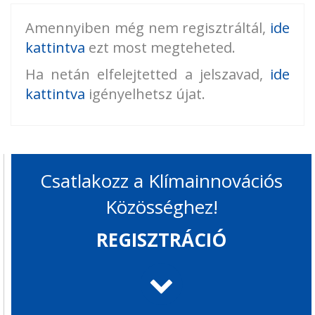
Amennyiben még nem regisztráltál,
ide
kattintva
ezt most megteheted.
Ha netán elfelejtetted a jelszavad,
ide
kattintva
igényelhetsz újat.
Csatlakozz a Klímainnovációs
Közösséghez!
REGISZTRÁCIÓ