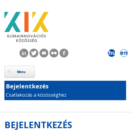
Ugrás a tartalomra
hu
en
Bejelentkezés
Csatlakozás a közösséghez
BEJELENTKEZÉS