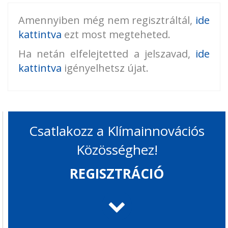
Amennyiben még nem regisztráltál,
ide
kattintva
ezt most megteheted.
Ha netán elfelejtetted a jelszavad,
ide
kattintva
igényelhetsz újat.
Csatlakozz a Klímainnovációs
Közösséghez!
REGISZTRÁCIÓ