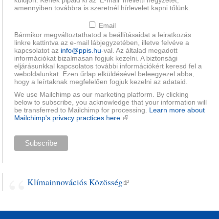
küldjön. Kérlek pipáld ki az 'E-mail' melletti négyzetet,
amennyiben továbbra is szeretnél hírlevelet kapni tőlünk.
Email
Bármikor megváltoztathatod a beállításaidat a leiratkozás
linkre kattintva az e-mail lábjegyzetében, illetve felvéve a
kapcsolatot az
info@ppis.hu
-val. Az általad megadott
információkat bizalmasan fogjuk kezelni. A biztonsági
eljárásunkkal kapcsolatos további információkért keresd fel a
weboldalunkat. Ezen űrlap elküldésével beleegyezel abba,
hogy a leírtaknak megfelelően fogjuk kezelni az adataid.
We use Mailchimp as our marketing platform. By clicking
below to subscribe, you acknowledge that your information will
be transferred to Mailchimp for processing.
Learn more about
Mailchimp's privacy practices here.
(külső hivatkozás)
Klímainnovációs Közösség
(külső hivatkozás)