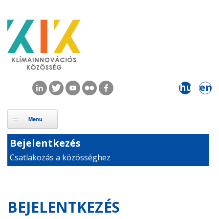
Ugrás a tartalomra
hu
en
Bejelentkezés
Csatlakozás a közösséghez
BEJELENTKEZÉS