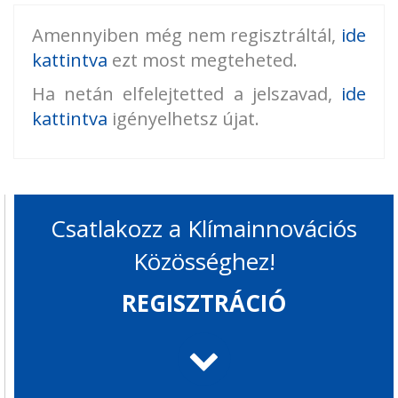
Amennyiben még nem regisztráltál,
ide
kattintva
ezt most megteheted.
Ha netán elfelejtetted a jelszavad,
ide
kattintva
igényelhetsz újat.
Csatlakozz a Klímainnovációs
Közösséghez!
REGISZTRÁCIÓ