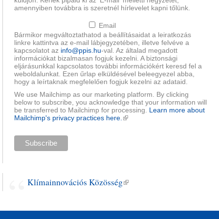
küldjön. Kérlek pipáld ki az 'E-mail' melletti négyzetet,
amennyiben továbbra is szeretnél hírlevelet kapni tőlünk.
Email
Bármikor megváltoztathatod a beállításaidat a leiratkozás
linkre kattintva az e-mail lábjegyzetében, illetve felvéve a
kapcsolatot az
info@ppis.hu
-val. Az általad megadott
információkat bizalmasan fogjuk kezelni. A biztonsági
eljárásunkkal kapcsolatos további információkért keresd fel a
weboldalunkat. Ezen űrlap elküldésével beleegyezel abba,
hogy a leírtaknak megfelelően fogjuk kezelni az adataid.
We use Mailchimp as our marketing platform. By clicking
below to subscribe, you acknowledge that your information will
be transferred to Mailchimp for processing.
Learn more about
Mailchimp's privacy practices here.
(külső hivatkozás)
Klímainnovációs Közösség
(külső hivatkozás)