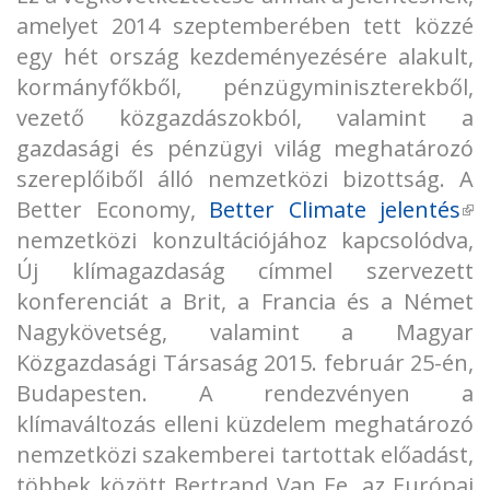
amelyet 2014 szeptemberében tett közzé
egy hét ország kezdeményezésére alakult,
kormányfőkből, pénzügyminiszterekből,
vezető közgazdászokból, valamint a
gazdasági és pénzügyi világ meghatározó
szereplőiből álló nemzetközi bizottság. A
Better Economy,
Better Climate jelentés
(l
nemzetközi konzultációjához kapcsolódva,
ex
Új klímagazdaság címmel szervezett
konferenciát a Brit, a Francia és a Német
Nagykövetség, valamint a Magyar
Közgazdasági Társaság 2015. február 25-én,
Budapesten. A rendezvényen a
klímaváltozás elleni küzdelem meghatározó
nemzetközi szakemberei tartottak előadást,
többek között Bertrand Van Ee, az Európai