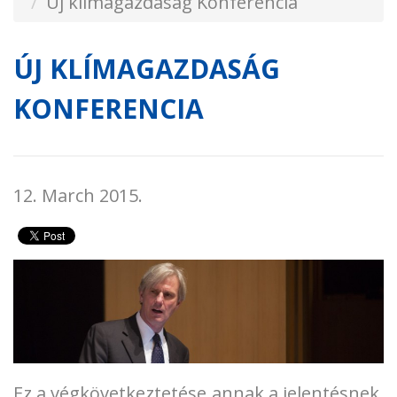
Új klímagazdaság Konferencia
ÚJ KLÍMAGAZDASÁG
KONFERENCIA
12. March 2015.
Ez a végkövetkeztetése annak a jelentésnek,