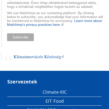
weboldalunkat. Ezen űrlap elküldésével beleegyezel abba,
hogy a leírtaknak megfelelően fogjuk kezelni az adataid.
We use Mailchimp as our marketing platform. By clicking
below to subscribe, you acknowledge that your information will
be transferred to Mailchimp for processing.
Learn more about
Mailchimp's privacy practices here.
(külső hivatkozás)
Klímainnovációs Közösség
(külső hivatkozás)
Szervezetek
Climate-KIC
EIT Food