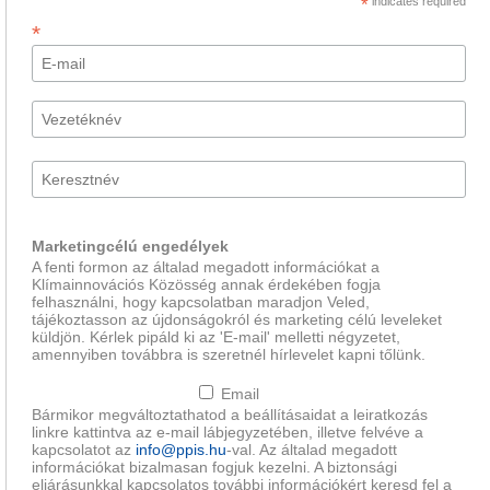
*
indicates required
*
Marketingcélú engedélyek
A fenti formon az általad megadott információkat a
Klímainnovációs Közösség annak érdekében fogja
felhasználni, hogy kapcsolatban maradjon Veled,
tájékoztasson az újdonságokról és marketing célú leveleket
küldjön. Kérlek pipáld ki az 'E-mail' melletti négyzetet,
amennyiben továbbra is szeretnél hírlevelet kapni tőlünk.
Email
Bármikor megváltoztathatod a beállításaidat a leiratkozás
linkre kattintva az e-mail lábjegyzetében, illetve felvéve a
kapcsolatot az
info@ppis.hu
-val. Az általad megadott
információkat bizalmasan fogjuk kezelni. A biztonsági
eljárásunkkal kapcsolatos további információkért keresd fel a