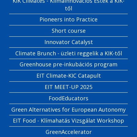
KIK CliMates - Klímainnovációs Estek a KIK-
től
Pioneers into Practice
Short course
Innovator Catalyst
Climate Brunch - üzleti reggelik a KIK-től
Greenhouse pre-inkubációs program
EIT Climate-KIC Catapult
EIT MEET-UP 2025
FoodEducators
Green Alternatives for European Autonomy
EIT Food - Klímahatás Vizsgálat Workshop
GreenAccelerator