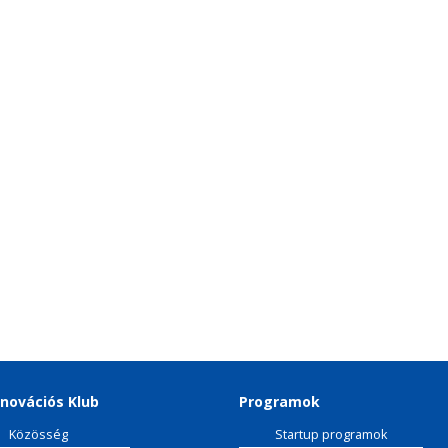
novációs Klub
Programok
Közösség
Startup programok