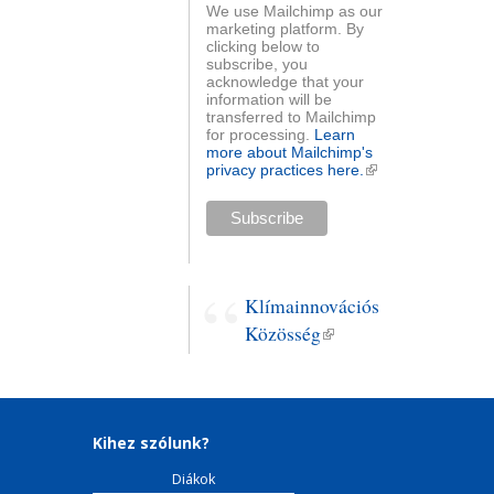
We use Mailchimp as our
marketing platform. By
clicking below to
subscribe, you
acknowledge that your
information will be
transferred to Mailchimp
for processing.
Learn
more about Mailchimp's
privacy practices here.
(külső
hivatkozás)
Klímainnovációs
Közösség
(külső
hivatkozás)
Kihez szólunk?
Diákok