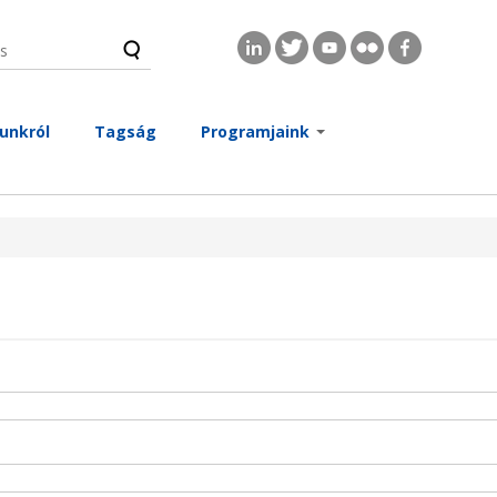
s
és űrlap
unkról
Tagság
Programjaink