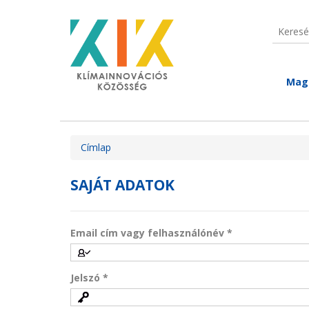
Ugrás a tartalomra
Keresé
Keres
Mag
Jelenlegi hely
Címlap
SAJÁT ADATOK
Email cím vagy felhasználónév
*
Jelszó
*