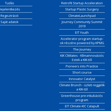
Tudás
Retrofit Startup Acceleration
Bejelentkezés
Startup Plastic Surgery
Regisztráció
ClimateLaunchpad
Saját adatok
Journey Community Summit
2019
EIT Youth
Accelerator program startup-
ok részére powered by KPMG
The Journey
KIK CliMates - Klímainnovációs
Estek a KIK-től
Pioneers into Practice
Short course
Innovator Catalyst
Climate Brunch - üzleti reggelik
a KIK-től
Greenhouse pre-inkubációs
program
EIT Climate-KIC Catapult