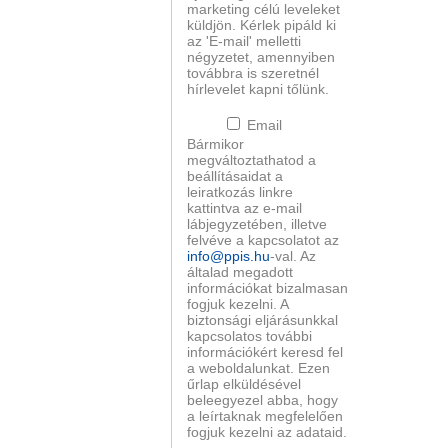
marketing célú leveleket
küldjön. Kérlek pipáld ki
az 'E-mail' melletti
négyzetet, amennyiben
továbbra is szeretnél
hírlevelet kapni tőlünk.
Email
Bármikor
megváltoztathatod a
beállításaidat a
leiratkozás linkre
kattintva az e-mail
lábjegyzetében, illetve
felvéve a kapcsolatot az
info@ppis.hu
-val. Az
általad megadott
információkat bizalmasan
fogjuk kezelni. A
biztonsági eljárásunkkal
kapcsolatos további
információkért keresd fel
a weboldalunkat. Ezen
űrlap elküldésével
beleegyezel abba, hogy
a leírtaknak megfelelően
fogjuk kezelni az adataid.