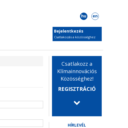
hu
en
Bejelentkezés
Csatlakozás a közösséghez
Csatlakozz a
Klímainnovációs
Közösséghez!
REGISZTRÁCIÓ
HÍRLEVÉL