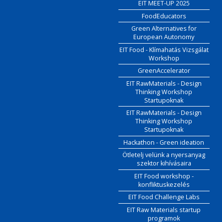
EIT MEET-UP 2025
FoodEducators
Green Alternatives for
European Autonomy
EIT Food - Klímahatás Vizsgálat
Workshop
GreenAccelerator
EIT RawMaterials - Design
Thinking Workshop
Startupoknak
EIT RawMaterials - Design
Thinking Workshop
Startupoknak
Hackathon - Green ideation
Ötletelj velünk a nyersanyag
szektor kihívásaira
EIT Food workshop -
konfliktuskezelés
EIT Food Challenge Labs
EIT Raw Materials startup
programok