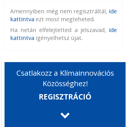
Amennyiben még nem regisztráltál,
ide
kattintva
ezt most megteheted.
Ha netán elfelejtetted a jelszavad,
ide
kattintva
igényelhetsz újat.
Csatlakozz a Klímainnovációs
Közösséghez!
REGISZTRÁCIÓ