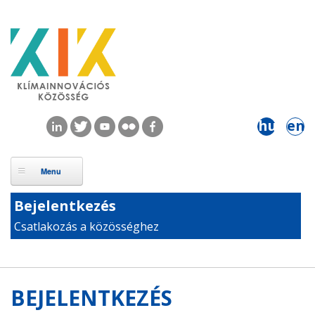
Ugrás a tartalomra
hu
en
Bejelentkezés
Csatlakozás a közösséghez
BEJELENTKEZÉS