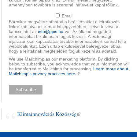
küldjön. Kérlek pipáld ki az 'E-mail' melletti négyzetet,
amennyiben továbbra is szeretnél hírlevelet kapni tőlünk.
Email
Bármikor megváltoztathatod a beállításaidat a leiratkozás
linkre kattintva az e-mail lábjegyzetében, illetve felvéve a
kapcsolatot az
info@ppis.hu
-val. Az általad megadott
információkat bizalmasan fogjuk kezelni. A biztonsági
eljárásunkkal kapcsolatos további információkért keresd fel a
weboldalunkat. Ezen űrlap elküldésével beleegyezel abba,
hogy a leírtaknak megfelelően fogjuk kezelni az adataid.
We use Mailchimp as our marketing platform. By clicking
below to subscribe, you acknowledge that your information will
be transferred to Mailchimp for processing.
Learn more about
Mailchimp's privacy practices here.
(külső hivatkozás)
Klímainnovációs Közösség
(külső hivatkozás)