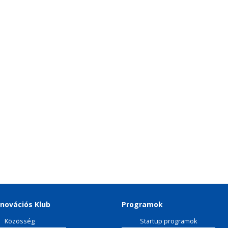
novációs Klub
Programok
Közösség
Startup programok