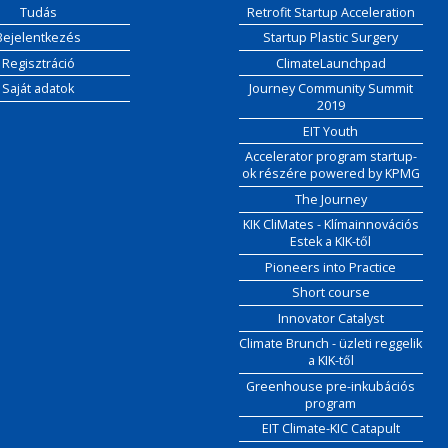
Tudás
Retrofit Startup Acceleration
Bejelentkezés
Startup Plastic Surgery
Regisztráció
ClimateLaunchpad
Saját adatok
Journey Community Summit
2019
EIT Youth
Accelerator program startup-
ok részére powered by KPMG
The Journey
KIK CliMates - Klímainnovációs
Estek a KIK-től
Pioneers into Practice
Short course
Innovator Catalyst
Climate Brunch - üzleti reggelik
a KIK-től
Greenhouse pre-inkubációs
program
EIT Climate-KIC Catapult