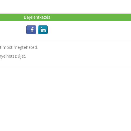
Login with Facebook
Login with LinkedIn
t most megteheted.
yelhetsz újat.