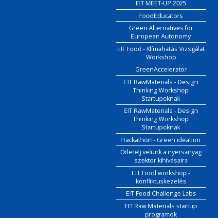
EIT MEET-UP 2025
FoodEducators
Green Alternatives for
European Autonomy
EIT Food - Klímahatás Vizsgálat
Workshop
GreenAccelerator
EIT RawMaterials - Design
Thinking Workshop
Startupoknak
EIT RawMaterials - Design
Thinking Workshop
Startupoknak
Hackathon - Green ideation
Ötletelj velünk a nyersanyag
szektor kihívásaira
EIT Food workshop -
konfliktuskezelés
EIT Food Challenge Labs
EIT Raw Materials startup
programok