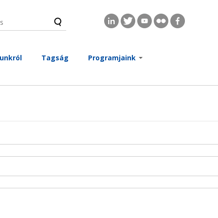
s
és űrlap
unkról
Tagság
Programjaink