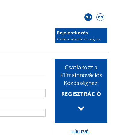
hu
en
Bejelentkezés
Csatlakozás a közösséghez
Csatlakozz a
Klímainnovációs
Közösséghez!
REGISZTRÁCIÓ
HÍRLEVÉL