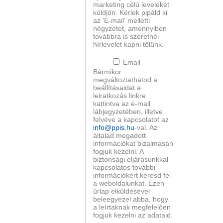
marketing célú leveleket
küldjön. Kérlek pipáld ki
az 'E-mail' melletti
négyzetet, amennyiben
továbbra is szeretnél
hírlevelet kapni tőlünk.
Email
Bármikor
megváltoztathatod a
beállításaidat a
leiratkozás linkre
kattintva az e-mail
lábjegyzetében, illetve
felvéve a kapcsolatot az
info@ppis.hu
-val. Az
általad megadott
információkat bizalmasan
fogjuk kezelni. A
biztonsági eljárásunkkal
kapcsolatos további
információkért keresd fel
a weboldalunkat. Ezen
űrlap elküldésével
beleegyezel abba, hogy
a leírtaknak megfelelően
fogjuk kezelni az adataid.