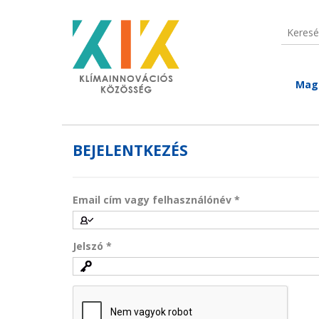
Ugrás a tartalomra
Keresé
Keres
Mag
BEJELENTKEZÉS
Email cím vagy felhasználónév
*
Jelszó
*