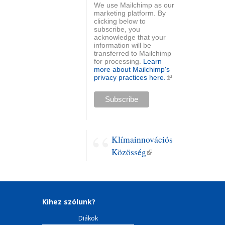
We use Mailchimp as our
marketing platform. By
clicking below to
subscribe, you
acknowledge that your
information will be
transferred to Mailchimp
for processing.
Learn
more about Mailchimp's
privacy practices here.
(külső
hivatkozás)
Klímainnovációs
Közösség
(külső
hivatkozás)
Kihez szólunk?
Diákok