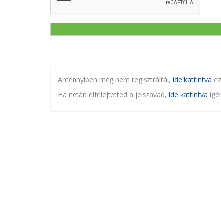
Amennyiben még nem regisztráltál,
ide kattintva
ez
Ha netán elfelejtetted a jelszavad,
ide kattintva
igén